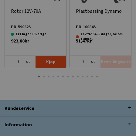
Rotor 12V-70A
Plastbøssing Dynamo
PR-590625
PR-100845
Er i lager i Sverige
Lev.tid: 4–5 dager, be om
tilbud.
923,88kr
51,47kr
st
st
Kjøp
Bestillingsvare
Kundeservice
Information