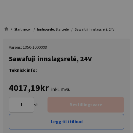
Startmotor
Innløpsrelé, Startrelé
Sawafuji innslagsrelé, 24V
Varenr.: 1350-1000009
Sawafuji innslagsrelé, 24V
Teknisk info:
4017,19kr
inkl. mva.
st
Bestillingsvare
Legg til i tilbud