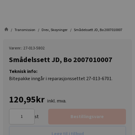
Transmission
Drev, Skoșninger
Smådelssett JD, Bo 2007010007
Varenr.: 27-013-5802
Smådelssett JD, Bo 2007010007
Teknisk info:
Bitepakke inngår i reparasjonssettet 27-013-6701.
120,95kr
inkl. mva.
st
Bestillingsvare
Legg til i tilbud