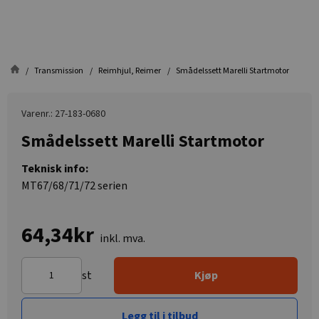
Transmission
Reimhjul, Reimer
Smådelssett Marelli Startmotor
Varenr.: 27-183-0680
Smådelssett Marelli Startmotor
Teknisk info:
MT67/68/71/72 serien
64,34kr
inkl. mva.
st
Kjøp
Legg til i tilbud