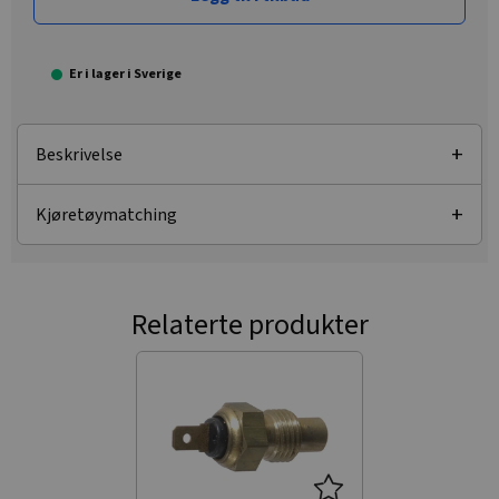
Er i lager i Sverige
Beskrivelse
Kjøretøymatching
Relaterte produkter