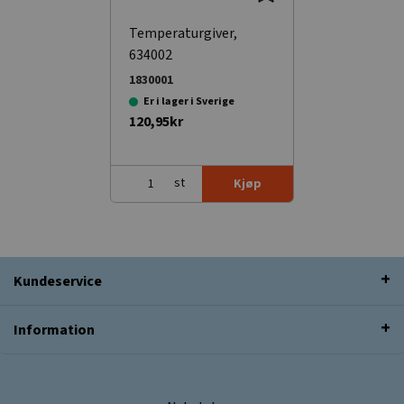
Temperaturgiver,
634002
1830001
Er i lager i Sverige
120,95kr
st
Kjøp
Kundeservice
Information