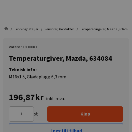
Tenningdetaljer
Sensorer, Kontakter
Temperaturgiver, Mazda, 634084
Varenr.: 1830083
Temperaturgiver, Mazda, 634084
Teknisk info:
M16x1.5, Glødeplugg 6,3 mm
196,87kr
inkl. mva.
st
Kjøp
Legg til i tilbud