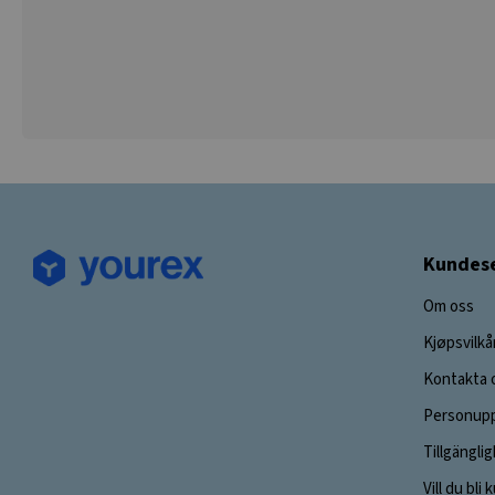
Kundese
Om oss
Kjøpsvilkå
Kontakta 
Personupp
Tillgängli
Vill du bli