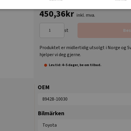
450,36kr
inkl. mva.
st
Bes
Produktet er midlertidig utsolgt i Norge og Sv
hjelper vi deg gjerne.
Lev.tid: 4–5 dager, be om tilbud.
OEM
89428-10030
Bilmärken
Toyota