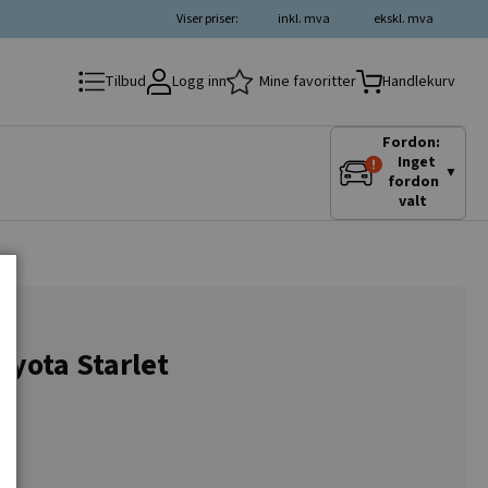
Viser priser:
inkl. mva
ekskl. mva
Logg inn
Mine favoritter
Tilbud
Handlekurv
Fordon:
Inget
▼
fordon
valt
yota Starlet