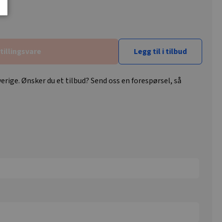
tillingsvare
Legg til i tilbud
erige. Ønsker du et tilbud? Send oss en forespørsel, så