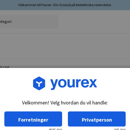
Välkommen till Yourex - Din Grossist på bilelektriska reservdelar.
tarlet
Varenr.: 1850085
Termoelementkontakt, To
Velkommen! Velg hvordan du vil handle:
Teknisk info:
M16x1.5, 92-87C, ikke tilgjengelig
Forretninger
Privatperson
ekskl. mva
inkl. mva