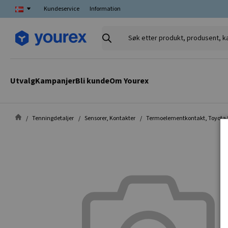
Kundeservice
Information
Søk
etter
produkt,
produsent,
Utvalg
Kampanjer
Bli kunde
Om Yourex
kategori
Tenningdetaljer
Sensorer, Kontakter
Termoelementkontakt, Toyota S