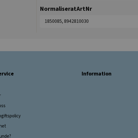
NormaliseratArtNr
1850085, 8942810030
rvice
Information
r
oss
giftspolicy
ghet
 kunde?