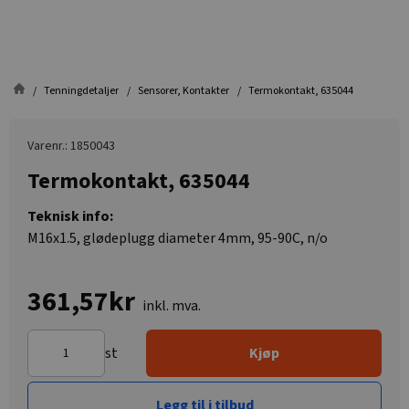
Tenningdetaljer
Sensorer, Kontakter
Termokontakt, 635044
Varenr.: 1850043
Termokontakt, 635044
Teknisk info:
M16x1.5, glødeplugg diameter 4mm, 95-90C, n/o
361,57kr
inkl. mva.
st
Kjøp
Legg til i tilbud