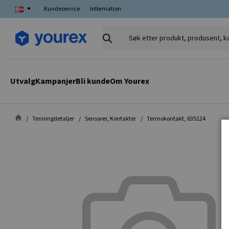
Kundeservice
Information
Søk
etter
produkt,
produsent,
Utvalg
Kampanjer
Bli kunde
Om Yourex
kategori
Tenningdetaljer
Sensorer, Kontakter
Termokontakt, 635124