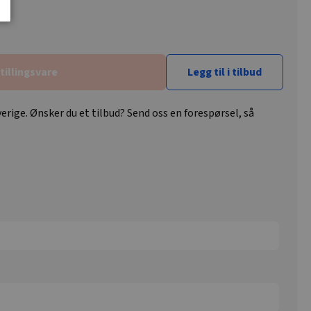
tillingsvare
Legg til i tilbud
erige. Ønsker du et tilbud? Send oss en forespørsel, så