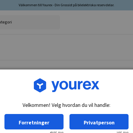
Välkommen till Yourex - Din Grossist på bilelektriska reservdelar.
Varenr.: 1850123
Termokontakt, 635124
Velkommen! Velg hvordan du vil handle:
Teknisk info:
M16x1.5, 92-82C, utenpåliggende
Forretninger
Privatperson
ekskl. mva
inkl. mva