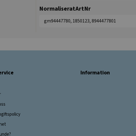
NormaliseratArtNr
gm94447780, 1850123, 8944477801
rvice
Information
r
oss
giftspolicy
ghet
 kunde?