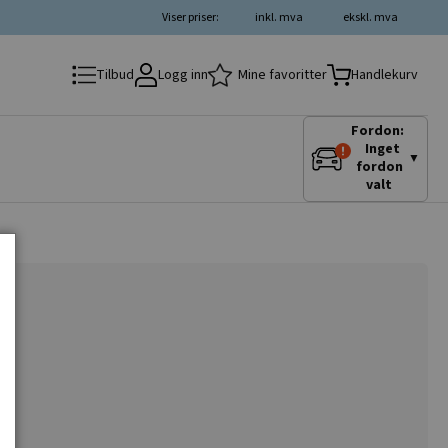
Viser priser:
inkl. mva
ekskl. mva
Logg inn
Mine favoritter
Tilbud
Handlekurv
Fordon:
Inget
▼
fordon
valt