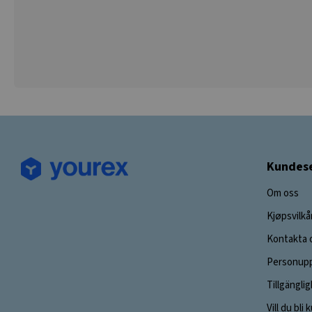
Kundese
Om oss
Kjøpsvilkå
Kontakta 
Personupp
Tillgängli
Vill du bli