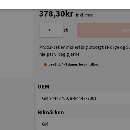
378,30kr
inkl. mva.
st
Bes
Produktet er midlertidig utsolgt i Norge og Sv
hjelper vi deg gjerne.
Lev.tid: 4–5 dager, be om tilbud.
OEM
GM 94447780, 8-94447-7801
Bilmärken
GM