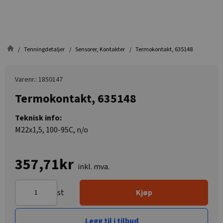
Tenningdetaljer
Sensorer, Kontakter
Termokontakt, 635148
Varenr.: 1850147
Termokontakt, 635148
Teknisk info:
M22x1,5, 100-95C, n/o
357,71kr
inkl. mva.
st
Kjøp
Legg til i tilbud