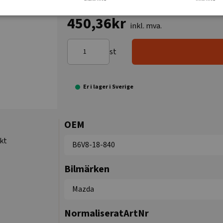
450,36kr
inkl. mva.
st
Er i lager i Sverige
OEM
kt
B6V8-18-840
Bilmärken
Mazda
NormaliseratArtNr