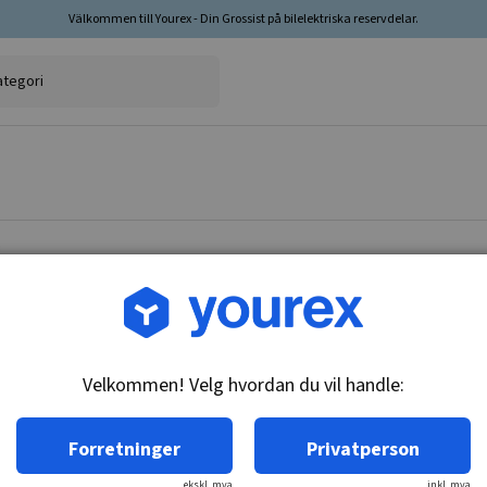
Välkommen till Yourex - Din Grossist på bilelektriska reservdelar.
Varenr.: 1850170
Termokontakt, 635171
Velkommen! Velg hvordan du vil handle:
Teknisk info:
M16x1.5, Glødeplugg 6,3mm, 100-95C, ikke br
Forretninger
Privatperson
ekskl. mva
inkl. mva