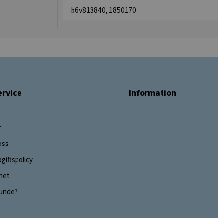
b6v818840, 1850170
rvice
Information
r
oss
giftspolicy
ghet
 kunde?