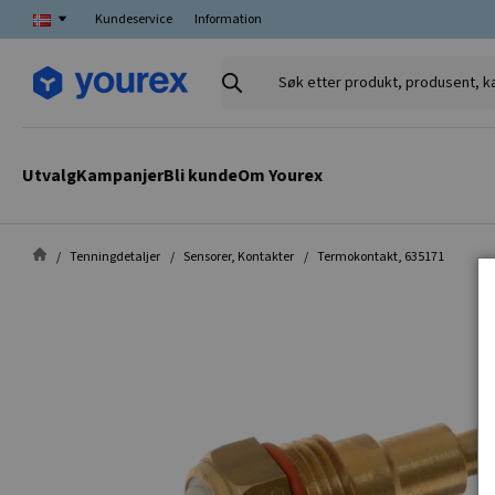
Kundeservice
Information
Søk
etter
produkt,
produsent,
Utvalg
Kampanjer
Bli kunde
Om Yourex
kategori
Tenningdetaljer
Sensorer, Kontakter
Termokontakt, 635171