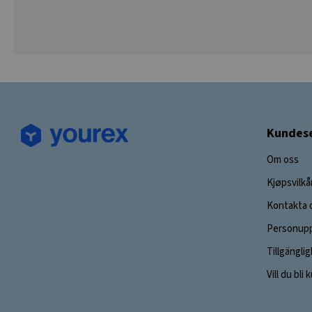
Kundese
Om oss
Kjøpsvilkå
Kontakta 
Personupp
Tillgängli
Vill du bli