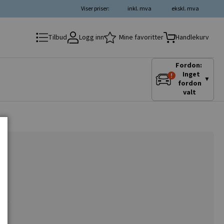
Viser priser:
inkl. mva
ekskl. mva
Logg inn
Mine favoritter
Tilbud
Handlekurv
Fordon:
Inget
▼
fordon
valt
ukt