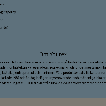
oss
giftspolicy
ghet
 kunde?
Om Yourex
ag inom bilbranschen som är specialiserade på bilelektriska reservdelar. 
aden för bilelektriska reservdelar. Yourex marknadsför det mesta inom bil
ar, lastbilar, entreprenad och marin mm. Våra produkter säljs till kunder ru
rtade 1984 och är idag belägen i nyrenoverade, ändamålsenliga lokaler i S
adsför ungefär 30 000 artiklar från utvalda kvalitetsleverantörer runt om 