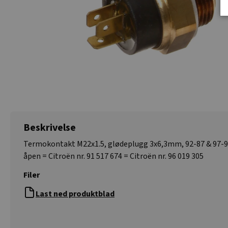
Beskrivelse
Termokontakt M22x1.5, glødeplugg 3x6,3mm, 92-87 & 97-
åpen = Citroën nr. 91 517 674 = Citroën nr. 96 019 305
Filer
Last ned produktblad