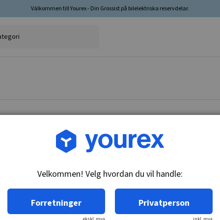
Välkommen till Yourex - Din Grossist på bilelektriska reservdelar.
Varenr.: 1850612
Termokontakt, 635413
Velkommen! Velg hvordan du vil handle:
Teknisk info:
M22x1,5, glødeplugg 3x6,3mm, 92-87 & 97-92C
Forretninger
Privatperson
ekskl. mva
inkl. mva