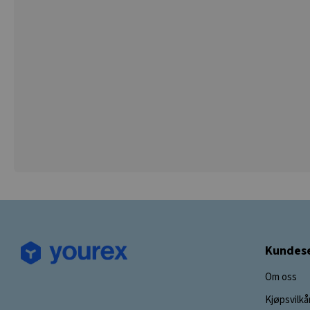
Kundese
Om oss
Kjøpsvilkå