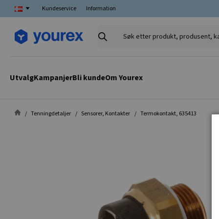
Kundeservice
Information
Søk
etter
produkt,
produsent,
Utvalg
Kampanjer
Bli kunde
Om Yourex
kategori
Tenningdetaljer
Sensorer, Kontakter
Termokontakt, 635413