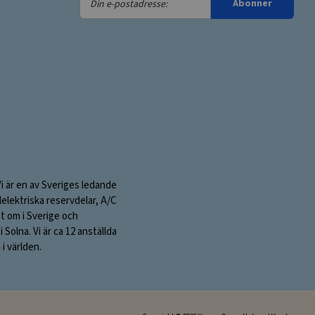
Abonner
e-
postadresse:
Vi är en av Sveriges ledande
elektriska reservdelar, A/C
nt om i Sverige och
olna. Vi är ca 12 anställda
i världen.