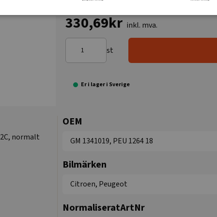
330,69kr
inkl. mva.
st
Er i lager i Sverige
OEM
92C, normalt
GM 1341019, PEU 1264 18
Bilmärken
Citroen, Peugeot
NormaliseratArtNr