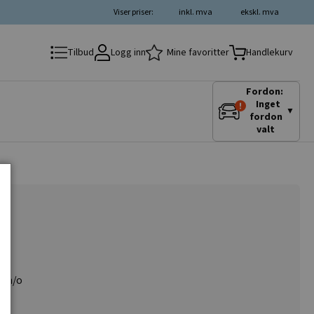
Viser priser:
inkl. mva
ekskl. mva
Logg inn
Mine favoritter
Tilbud
Handlekurv
Fordon:
Inget
▼
fordon
valt
, n/o