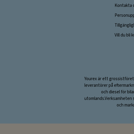
Kontakta 
Personupp
Tillgängli
Vill du bli
Yourex är ett grossistföret
leverantörer på eftermarkn
och diesel för bil
utomlands.Verksamheten sta
och markn