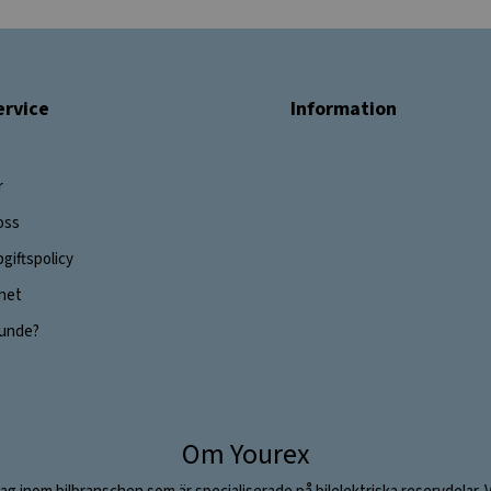
rvice
Information
r
oss
giftspolicy
ghet
 kunde?
Om Yourex