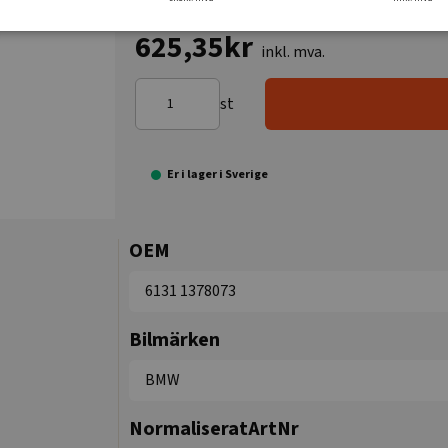
625,35kr
inkl. mva.
st
Er i lager i Sverige
OEM
6131 1378073
Bilmärken
BMW
NormaliseratArtNr