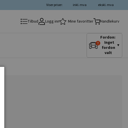
Viser priser:
inkl. mva
ekskl. mva
Logg inn
Mine favoritter
Tilbud
Handlekurv
Fordon:
Inget
▼
fordon
valt