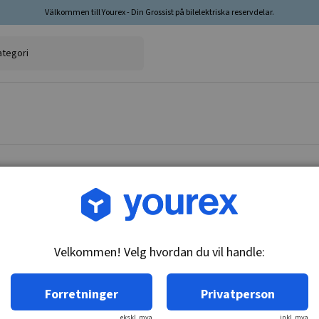
Välkommen till Yourex - Din Grossist på bilelektriska reservdelar.
Varenr.: 1850617
Termokontakt, 635418
Velkommen! Velg hvordan du vil handle:
Teknisk info:
M14x1.5, 90-85 & 97-92C, n/o
Forretninger
Privatperson
ekskl. mva
inkl. mva