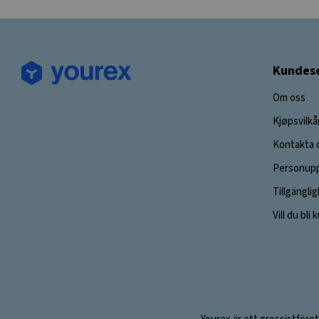
Kundese
Om oss
Kjøpsvilkå
Kontakta 
Personupp
Tillgängli
Vill du bli