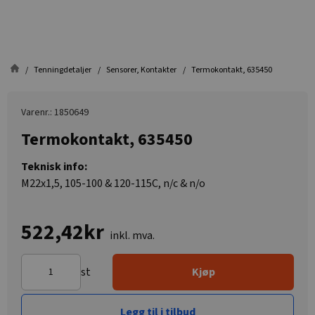
Tenningdetaljer
Sensorer, Kontakter
Termokontakt, 635450
Varenr.: 1850649
Termokontakt, 635450
Teknisk info:
M22x1,5, 105-100 & 120-115C, n/c & n/o
522,42kr
inkl. mva.
st
Kjøp
Legg til i tilbud