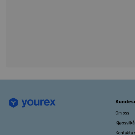
Kundese
Om oss
Kjøpsvilkå
Kontakta 