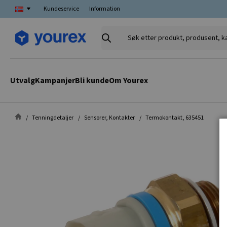
Kundeservice
Information
Søk
etter
produkt,
produsent,
Utvalg
Kampanjer
Bli kunde
Om Yourex
kategori
Tenningdetaljer
Sensorer, Kontakter
Termokontakt, 635451