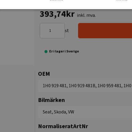
393,74kr
inkl. mva.
st
Er i lager i Sverige
OEM
1H0 919 481, 1H0 919 481B, 1H0 959 481, 1H0
Bilmärken
Seat, Skoda, VW
NormaliseratArtNr