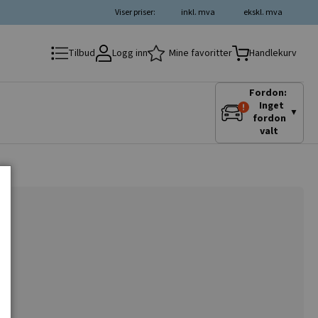
Viser priser:
inkl. mva
ekskl. mva
Logg inn
Mine favoritter
Tilbud
Handlekurv
Fordon:
Inget
▼
fordon
valt