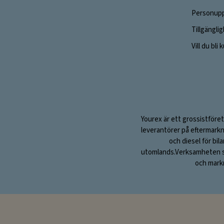
Personupp
Tillgängli
Vill du bli
Yourex är ett grossistföret
leverantörer på eftermarkn
och diesel för bil
utomlands.Verksamheten sta
och markn