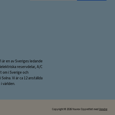
postadresse:
Vi är en av Sveriges ledande
elektriska reservdelar, A/C
nt om i Sverige och
olna. Vi är ca 12 anställda
i världen.
Copyright © 2026 Yourex Opprettet med
Vendre