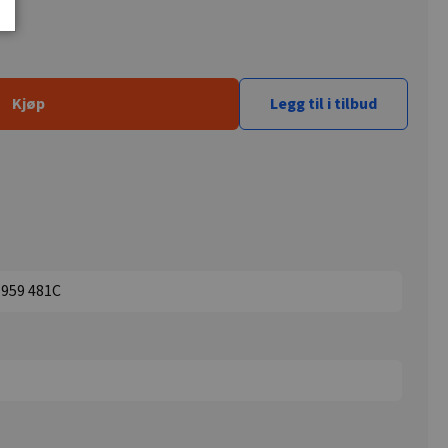
Kjøp
Legg til i tilbud
 959 481C