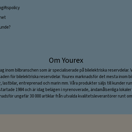
giftspolicy
ghet
 kunde?
Om Yourex
ag inom bilbranschen som är specialiserade på bilelektriska reservdelar. 
aden för bilelektriska reservdelar. Yourex marknadsför det mesta inom bil
ar, lastbilar, entreprenad och marin mm. Våra produkter säljs till kunder ru
rtade 1984 och är idag belägen i nyrenoverade, ändamålsenliga lokaler i S
adsför ungefär 30 000 artiklar från utvalda kvalitetsleverantörer runt om 