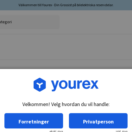
Välkommen till Yourex - Din Grossist på bilelektriska reservdelar.
Varenr.: 1850650
Termokontakt, 635451
Velkommen! Velg hvordan du vil handle:
Teknisk info:
M22x1.5, 90-80 & 97-87C, n/o
Forretninger
Privatperson
ekskl. mva
inkl. mva