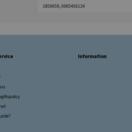
1850659, 0065456124
rvice
Information
r
oss
giftspolicy
ghet
 kunde?