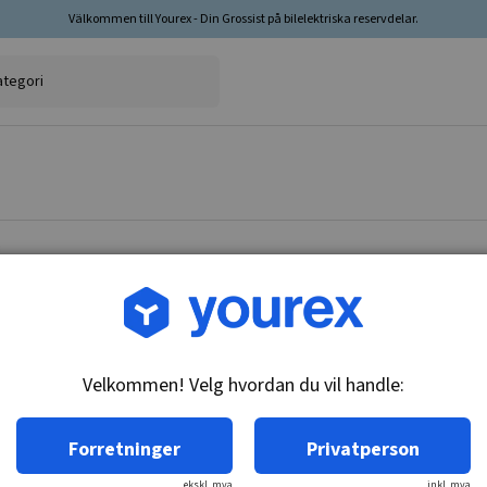
Välkommen till Yourex - Din Grossist på bilelektriska reservdelar.
Varenr.: 1850659
Termokontakt, 635460
Velkommen! Velg hvordan du vil handle:
Teknisk info:
14x1.5, 105-100 & 120-115C, n/o
Forretninger
Privatperson
ekskl. mva
inkl. mva