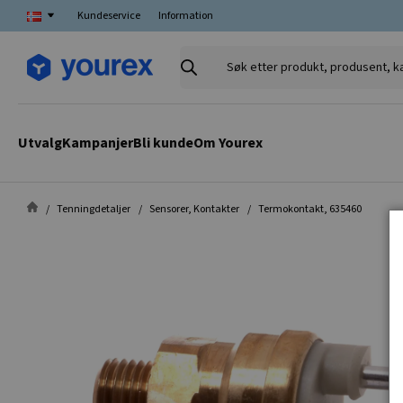
Kundeservice
Information
Søk
etter
produkt,
produsent,
Utvalg
Kampanjer
Bli kunde
Om Yourex
kategori
Tenningdetaljer
Sensorer, Kontakter
Termokontakt, 635460