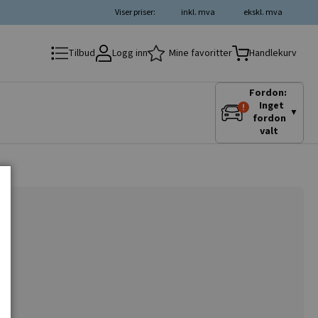
Viser priser:
inkl. mva
ekskl. mva
Logg inn
Mine favoritter
Tilbud
Handlekurv
Fordon:
Inget
▼
fordon
valt