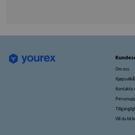
Kundese
Om oss
Kjøpsvilkå
Kontakta 
Personupp
Tillgängli
Vill du bli