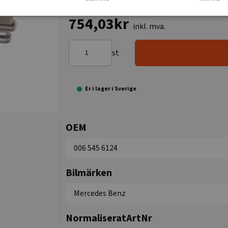
754,03kr
inkl. mva.
st
Er i lager i Sverige
OEM
006 545 6124
Bilmärken
Mercedes Benz
NormaliseratArtNr