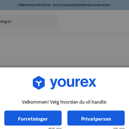
Välkommen till Yourex - Din Grossist på bilelektriska reservdelar.
Varenr.: 1850078
Termokontakt, Nissan
Velkommen! Velg hvordan du vil handle:
Teknisk info:
Forretninger
Privatperson
348,71kr
inkl. mva.
ekskl. mva
inkl. mva