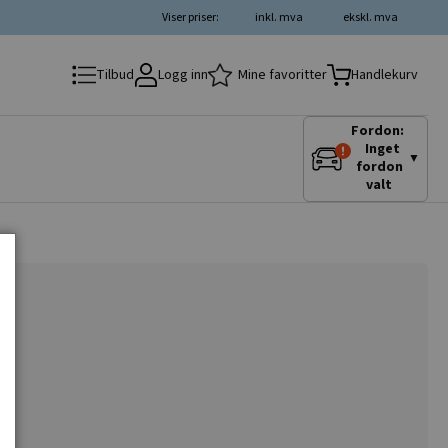
Viser priser:
inkl. mva
ekskl. mva
Logg inn
Mine favoritter
Tilbud
Handlekurv
Fordon:
Inget
▼
fordon
valt