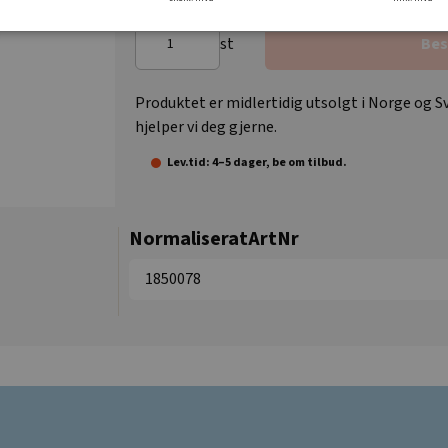
st
Bes
Produktet er midlertidig utsolgt i Norge og Sv
hjelper vi deg gjerne.
Lev.tid: 4–5 dager, be om tilbud.
NormaliseratArtNr
1850078