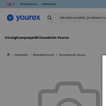
Kundeservice
Information
Søk
etter
produkt,
produsent,
Utvalg
Kampanjer
Bli kunde
Om Yourex
kategori
Motordeler
Motordeler Annet
Termokontakt, Nissan