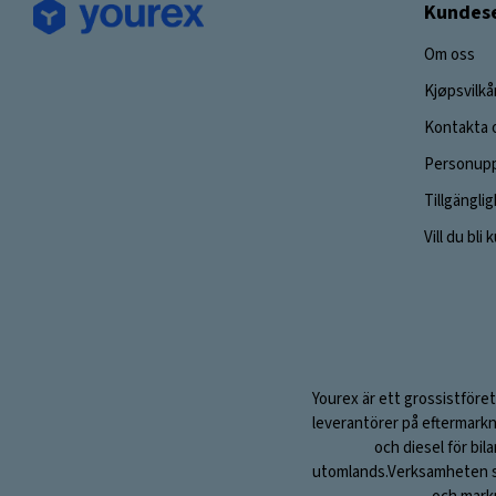
Kundese
Om oss
Kjøpsvilkå
Kontakta 
Personupp
Tillgängli
Vill du bli
Yourex är ett grossistföret
leverantörer på eftermarkn
och diesel för bil
utomlands.Verksamheten sta