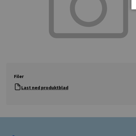
Filer
Last ned produktblad