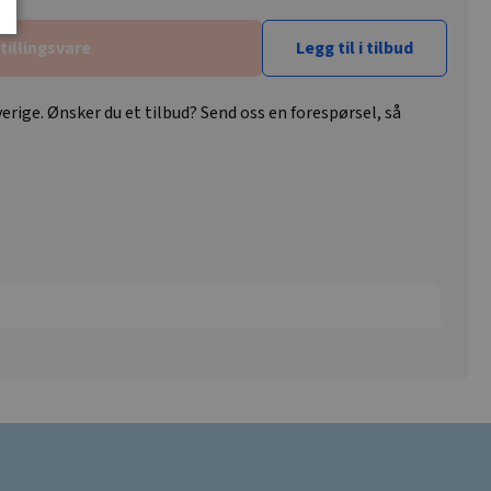
tillingsvare
Legg til i tilbud
erige. Ønsker du et tilbud? Send oss en forespørsel, så