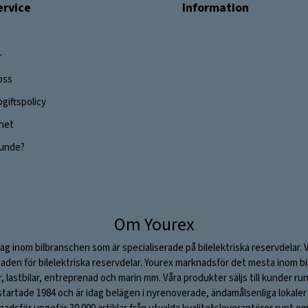
rvice
Information
r
oss
giftspolicy
ghet
 kunde?
Om Yourex
ag inom bilbranschen som är specialiserade på bilelektriska reservdelar. 
aden för bilelektriska reservdelar. Yourex marknadsför det mesta inom bil
ar, lastbilar, entreprenad och marin mm. Våra produkter säljs till kunder ru
rtade 1984 och är idag belägen i nyrenoverade, ändamålsenliga lokaler i S