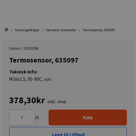
Tenningdetaljer
Sensorer, Kontakter
Termosensor, 635097
Varenr.: 1850096
Termosensor, 635097
Teknisk info:
M16x1.5, 95-90C, n/o
378,30kr
inkl. mva.
st
Kjøp
Legg til i tilbud