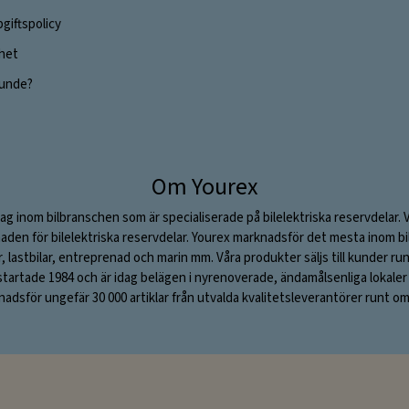
giftspolicy
ghet
 kunde?
Om Yourex
ag inom bilbranschen som är specialiserade på bilelektriska reservdelar. 
aden för bilelektriska reservdelar. Yourex marknadsför det mesta inom bil
ar, lastbilar, entreprenad och marin mm. Våra produkter säljs till kunder ru
rtade 1984 och är idag belägen i nyrenoverade, ändamålsenliga lokaler i S
adsför ungefär 30 000 artiklar från utvalda kvalitetsleverantörer runt om 