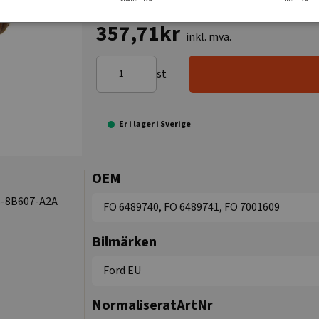
357,71kr
inkl. mva.
st
Er i lager i Sverige
OEM
B-8B607-A2A
FO 6489740, FO 6489741, FO 7001609
Bilmärken
Ford EU
NormaliseratArtNr