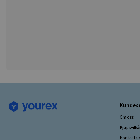
Kundese
Om oss
Kjøpsvilkå
Kontakta 