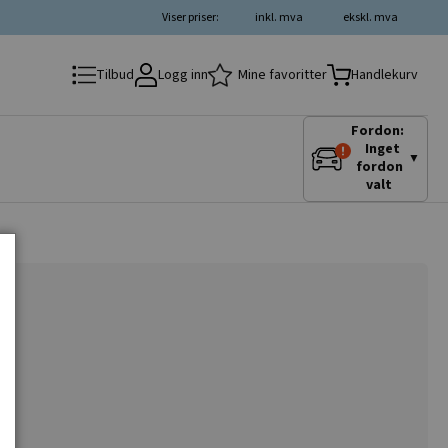
Viser priser:
inkl. mva
ekskl. mva
Logg inn
Mine favoritter
Tilbud
Handlekurv
Fordon:
Inget
▼
fordon
valt