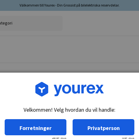
Välkommen till Yourex - Din Grossist på bilelektriska reservdelar.
Varenr.: 1850166
Termoskontakt, 635167
Velkommen! Velg hvordan du vil handle:
Teknisk info:
M22x1.5, 117-112C, ikke klargjort
Forretninger
Privatperson
ekskl. mva
inkl. mva