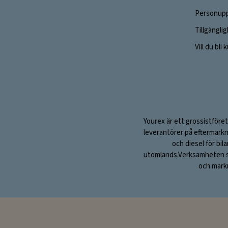
Personupp
Tillgängli
Vill du bli
Yourex är ett grossistföret
leverantörer på eftermarkn
och diesel för bil
utomlands.Verksamheten sta
och markn