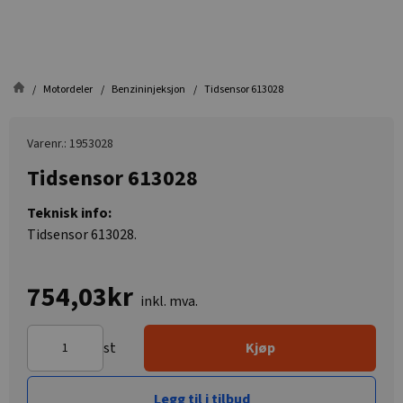
Motordeler
Benzininjeksjon
Tidsensor 613028
Varenr.: 1953028
Tidsensor 613028
Teknisk info:
Tidsensor 613028.
754,03kr
inkl. mva.
st
Kjøp
Legg til i tilbud