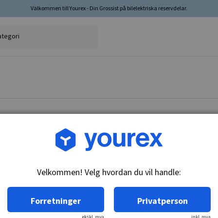
Välkommen till Yourex - Din Grossist på bilelektriska reservdelar.
Varenr.: 1953003
Tidsinnstillingsensor, Fi
Velkommen! Velg hvordan du vil handle:
Teknisk info:
Tidsføler, 613017.
Forretninger
Privatperson
ekskl. mva
inkl. mva