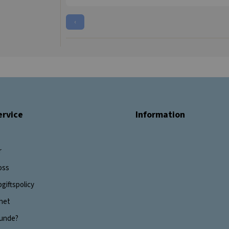
‹
rvice
Information
r
oss
giftspolicy
ghet
 kunde?