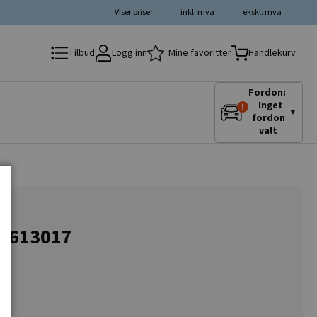
Viser priser:
inkl. mva
ekskl. mva
Logg inn
Mine favoritter
Tilbud
Handlekurv
Fordon:
Inget
▼
fordon
valt
at 613017