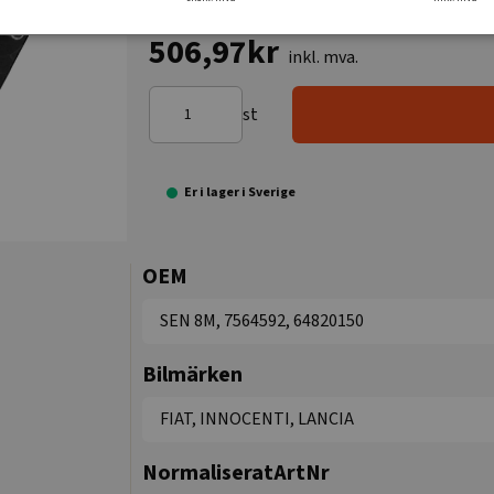
506,97kr
inkl. mva.
st
Er i lager i Sverige
OEM
SEN 8M, 7564592, 64820150
Bilmärken
FIAT, INNOCENTI, LANCIA
NormaliseratArtNr