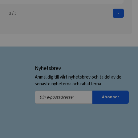
1
/ 5
›
Nyhetsbrev
Anmäl dig till vårt nyhetsbrev och ta del av de
senaste nyheterna och rabatterna.
Din
Abonner
e-
postadresse: