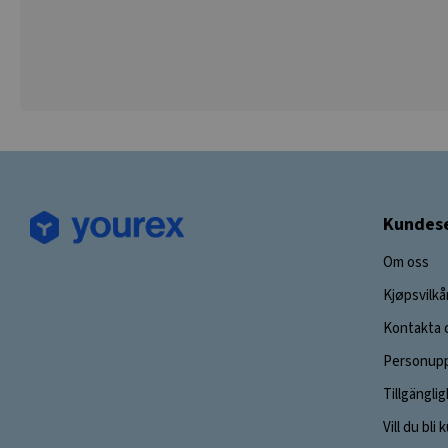
Kundese
Om oss
Kjøpsvilkå
Kontakta 
Personupp
Tillgängli
Vill du bli